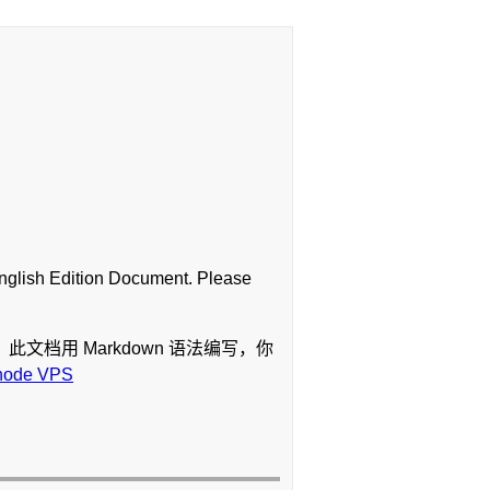
English Edition Document. Please
档用 Markdown 语法编写，你
node VPS