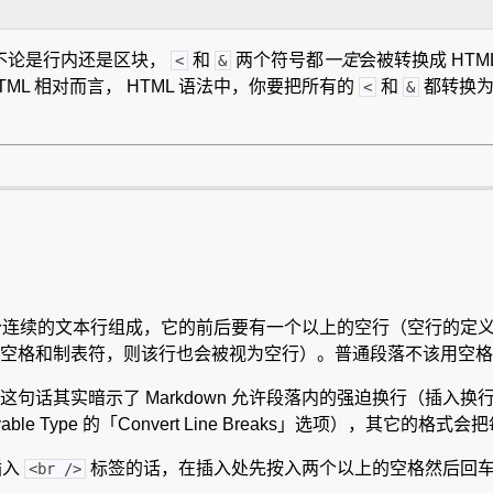
，不论是行内还是区块，
和
两个符号都
一定
会被转换成 HT
<
&
 （和 HTML 相对而言， HTML 语法中，你要把所有的
和
都转换为 
<
&
个或多个连续的文本行组成，它的前后要有一个以上的空行（空行的
空格和制表符，则该行也会被视为空行）。普通段落不该用空格
句话其实暗示了 Markdown 允许段落内的强迫换行（插入
ovable Type 的「Convert Line Breaks」选项），其它的
插入
标签的话，在插入处先按入两个以上的空格然后回
<br />