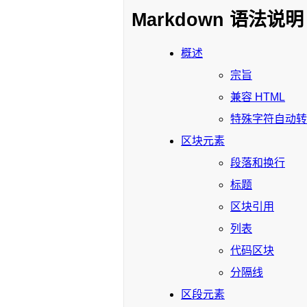
Markdown 语法说明 
概述
宗旨
兼容 HTML
特殊字符自动转
区块元素
段落和换行
标题
区块引用
列表
代码区块
分隔线
区段元素