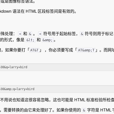
链接或是图像标签语法。
kdown 语法在 HTML 区段标签间是有效的。
特殊处理：
和
。
符号用于起始标签，
符号则用于标记 
<
&
<
&
体的形式，像是
和
。
&lt;
&amp;
磨，如果你要打「
」 ，你必须要写成「
」。而网
AT&T
AT&amp;T
不用说也知道这很容易忽略，这也可能是 HTML 标准检验所检
写字符，需要转换的由它来处理好了。如果你使用的
字符是 HTM
&